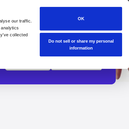
OK
yse our traffic.
 analytics
y’ve collected
Do not sell or share my personal
information
谷歌播放
苹果商店