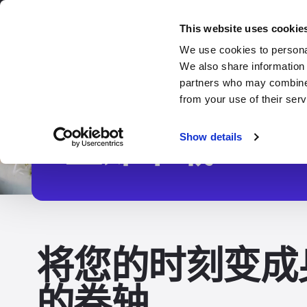
移动设备沉浸感
沉浸感就在
This website uses cookie
We use cookies to personal
We also share information 
partners who may combine i
from your use of their serv
立即下载
Show details
将您的时刻变成
的卷轴