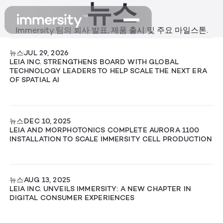
뉴스
Immersity 팀의 회사 발표, 제품 출시 및 주요 마일스톤.
뉴스
JUL 29, 2026
LEIA INC. STRENGTHENS BOARD WITH GLOBAL
TECHNOLOGY LEADERS TO HELP SCALE THE NEXT ERA
OF SPATIAL AI
뉴스
DEC 10, 2025
LEIA AND MORPHOTONICS COMPLETE AURORA 1100
INSTALLATION TO SCALE IMMERSITY CELL PRODUCTION
뉴스
AUG 13, 2025
LEIA INC. UNVEILS IMMERSITY: A NEW CHAPTER IN
DIGITAL CONSUMER EXPERIENCES